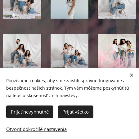
Používame cookies, aby sme zaistili správne fungovanie a
bezpečnosť našich stránok. Tým vám môžeme poskytnúť tú
najlepšiu skúsenosť z ich návštevy.
Aktualizované apríl
2026
Prijať nevyhnutné
Prijať všetko
Ing. Lucia Tóthová - Lucia Fotografia
Černyševského 37, Bratislava
Otvoriť pokročilé nastavenia
IČO: 56 326 866
Cookies