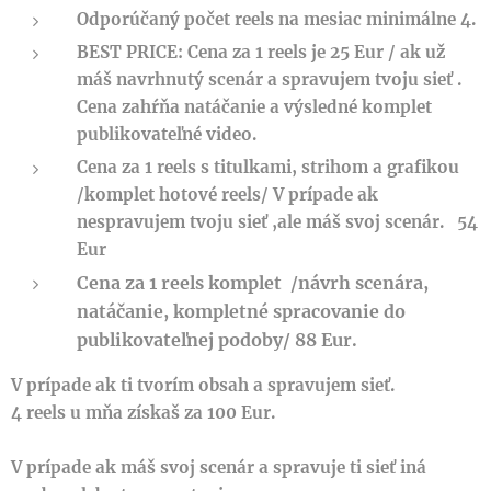
Odporúčaný počet reels na mesiac minimálne 4.
BEST PRICE: Cena za 1 reels je 25 Eur / ak už
máš navrhnutý scenár a spravujem tvoju sieť .
Cena zahŕňa natáčanie a výsledné komplet
publikovateľné video.
Cena za 1 reels s titulkami, strihom a grafikou
/komplet hotové reels/ V prípade ak
nespravujem
tvoju sieť
,
ale máš svoj scenár.
54
Eur
Cena za 1 reels komplet /návrh scenára,
natáčanie, kompletné spracovanie do
publikovateľnej podoby/ 88 Eur.
V prípade ak ti tvorím obsah a spravujem sieť.
4 reels u mňa získaš za 100 Eur.
V prípade ak máš svoj scenár a spravuje ti sieť iná