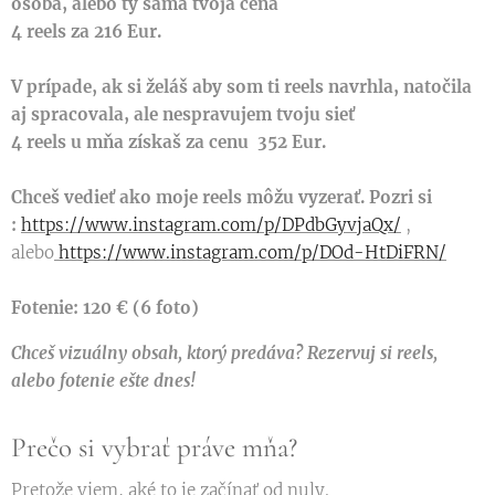
osoba, alebo ty sama tvoja cena
4 reels za 216 Eur.
V prípade, ak si želáš aby som ti reels navrhla, natočila
aj spracovala, ale nespravujem tvoju sieť
4 reels u mňa získaš za cenu 352 Eur.
Chceš vedieť ako moje reels môžu vyzerať. Pozri si
:
https://www.instagram.com/p/DPdbGyvjaQx/
,
alebo
https://www.instagram.com/p/DOd-HtDiFRN/
Fotenie: 120 € (6 foto)
Chceš vizuálny obsah, ktorý predáva? Rezervuj si reels,
alebo fotenie ešte dnes!
Prečo si vybrať práve mňa?
Pretože viem, aké to je začínať od nuly.