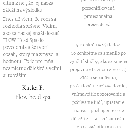
pre popis služby?
cítim z nej, že jej naozaj
personifikovaná
záleží na výsledku.
profesionálna
Dnes už viem, že som sa
presvedčivá
rozhodla správne. Vidím,
ako sa naozaj snaží dostať
FLOW Head Spa do
5. Konkrétny výsledok.
povedomia a že tvorí
Čo konkrétne sa zmenilo po
obsah, ktorý má zmysel a
hodnotu. To je pre mňa
využití služby, ako sa zmena
nesmierne dôležité a veľmi
prejavila v bežnom živote. :)
si to vážim. ❤
väčšia sebadôvera,
profesionálne sebavedomie,
Katka F.
vnímavejšie pozorovanie a
Flow head spa
počúvanie ľudí, upratanie
chaosu - pochopenie čo je
dôležité .......aj keď som ešte
len na začiatku musím