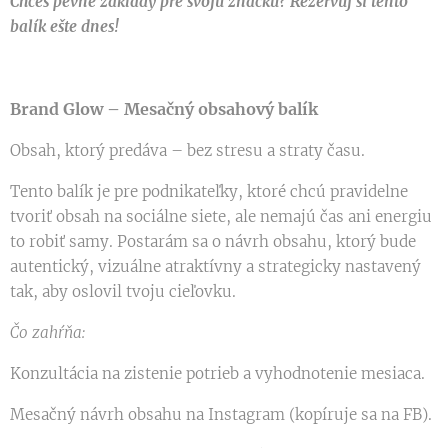
Chceš pevné základy pre svoju značku? Rezervuj si tento
balík ešte dnes!
Brand Glow – Mesačný obsahový balík
Obsah, ktorý predáva – bez stresu a straty času.
Tento balík je pre podnikateľky, ktoré chcú pravidelne
tvoriť obsah na sociálne siete, ale nemajú čas ani energiu
to robiť samy. Postarám sa o návrh obsahu, ktorý bude
autentický, vizuálne atraktívny a strategicky nastavený
tak, aby oslovil tvoju cieľovku.
Čo zahŕňa:
Konzultácia na zistenie potrieb a vyhodnotenie mesiaca.
Mesačný návrh obsahu na Instagram (kopíruje sa na FB).