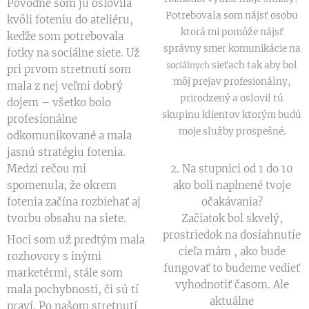
Pôvodne som ju oslovila
Potrebovala som nájsť osobu
kvôli foteniu do ateliéru,
ktorá mi pomôže nájsť
keďže som potrebovala
správny smer komunikácie na
fotky na sociálne siete. Už
sieťach tak aby bol
sociálnych
pri prvom stretnutí som
môj prejav profesionálny,
mala z nej veľmi dobrý
prirodzený a oslovil tú
dojem – všetko bolo
skupinu klientov ktorým budú
profesionálne
moje služby prospešné.
odkomunikované a mala
jasnú stratégiu fotenia.
Medzi rečou mi
2. Na stupnici od 1 do 10
spomenula, že okrem
ako boli naplnené tvoje
fotenia začína rozbiehať aj
očakávania?
tvorbu obsahu na siete.
Začiatok bol skvelý,
prostriedok na dosiahnutie
Hoci som už predtým mala
cieľa mám , ako bude
rozhovory s inými
fungovať to budeme vedieť
marketérmi, stále som
vyhodnotiť časom. Ale
mala pochybnosti, či sú tí
aktuálne
praví. Po našom stretnutí