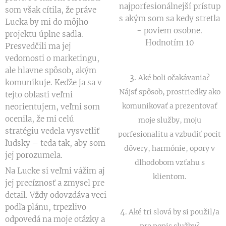
najporfesionálnejší prístup
som však cítila, že práve
s akým som sa kedy stretla
Lucka by mi do môjho
- poviem osobne.
projektu úplne sadla.
Hodnotím 10
Presvedčili ma jej
vedomosti o marketingu,
ale hlavne spôsob, akým
3.
Aké boli očakávania?
komunikuje. Keďže ja sa v
Nájsť spôsob, prostriedky ako
tejto oblasti veľmi
komunikovať a prezentovať
neorientujem, veľmi som
ocenila, že mi celú
moje služby, moju
stratégiu vedela vysvetliť
porfesionalitu a vzbudiť pocit
ľudsky – teda tak, aby som
dôvery, harmónie, opory v
jej porozumela.
dlhodobom vzťahu s
Na Lucke si veľmi vážim aj
klientom.
jej precíznosť a zmysel pre
detail. Vždy odovzdáva veci
podľa plánu, trpezlivo
4
. Aké tri slová by si použil/a
odpovedá na moje otázky a