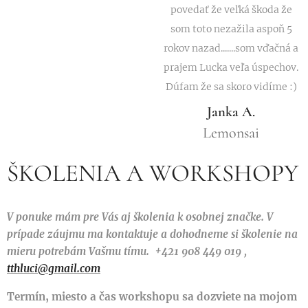
povedať že veľká škoda že
som toto nezažila aspoň 5
rokov nazad.......som vďačná a
prajem Lucka veľa úspechov.
Dúfam že sa skoro vidíme :)
Janka A.
Lemonsai
ŠKOLENIA A WORKSHOPY
V ponuke mám pre Vás aj školenia k osobnej značke. V
prípade záujmu ma kontaktuje a dohodneme si školenie na
mieru potrebám Vašmu tímu. +421 908 449 019 ,
tthluci@gmail.com
Termín, miesto a čas workshopu sa dozviete na mojom