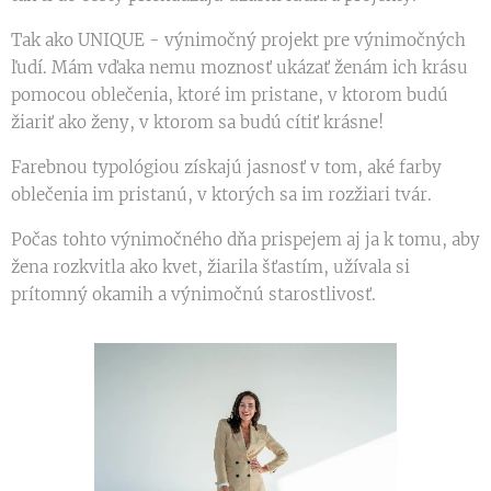
Tak ako UNIQUE - výnimočný projekt pre výnimočných
ľudí. Mám vďaka nemu moznosť ukázať ženám ich krásu
pomocou oblečenia, ktoré im pristane, v ktorom budú
žiariť ako ženy, v ktorom sa budú cítiť krásne!
Farebnou typológiou získajú jasnosť v tom, aké farby
oblečenia im pristanú, v ktorých sa im rozžiari tvár.
Počas tohto výnimočného dňa prispejem aj ja k tomu, aby
žena rozkvitla ako kvet, žiarila šťastím, užívala si
prítomný okamih a výnimočnú starostlivosť.