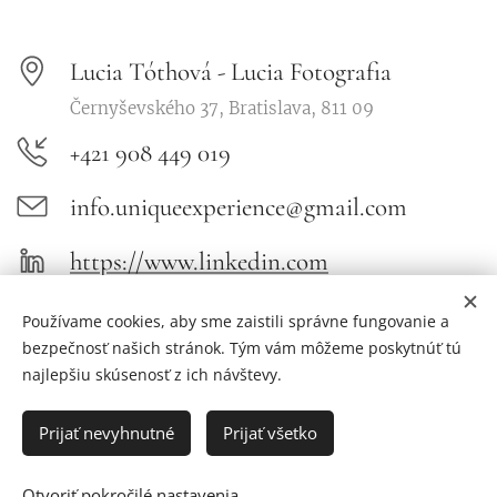
Lucia Tóthová - Lucia Fotografia
Černyševského 37, Bratislava, 811 09
+421 908 449 019
info.uniqueexperience@gmail.com
https://www.linkedin.com
Unique, byť jedinečný
Používame cookies, aby sme zaistili správne fungovanie a
bezpečnosť našich stránok. Tým vám môžeme poskytnúť tú
najlepšiu skúsenosť z ich návštevy.
Aktualizované apríl
2026
Prijať nevyhnutné
Prijať všetko
Ing. Lucia Tóthová - Lucia Fotografia
Černyševského 37, Bratislava
Otvoriť pokročilé nastavenia