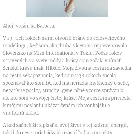
Ahoj, volám sa Barbara.
V 19-tich rokoch sa mi otvorili brány do celosvetového
modelingu, keď som ako druhá Vicemiss reprezentovala
Slovensko na Miss International v Tokiu. Počas rokov
strávených vo svete módy a krásy som začala vnímať
ženskú krásu inak. Hlbšie. Moja životná cesta ma zaviedla
na cestu sebapoznania, keď som v 38 rokoch začala
spoznávať kto som JA, keď ma neriadia myšlienky o sebe,
negatívne pocity, strachy, generačné vzorce správania…
ale kto som vo svojej čistej kráse. Moja cesta ma priviedla
k môjmu poslaniu ukázať ženám ich vonkajšiu a
vnútornú krásu.
A keď začneš žiť a písať si svoj život v tej krásnej energii,
tak ti do cesty prichádzajú úžasní ľudia a projekty.