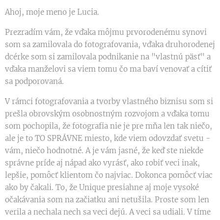
Ahoj, moje meno je Lucia.
Prezradím vám, že vďaka môjmu prvorodenému synovi
som sa zamilovala do fotografovania, vďaka druhorodenej
dcérke som si zamilovala podnikanie na "vlastnú päsť" a
vďaka manželovi sa viem tomu čo ma baví venovať a cítiť
sa podporovaná.
V rámci fotografovania a tvorby vlastného biznisu som si
prešla obrovským osobnostným rozvojom a vďaka tomu
som pochopila, že fotografia nie je pre mňa len tak niečo,
ale je to TO SPRÁVNE miesto, kde viem odovzdať svetu -
vám, niečo hodnotné. A je vám jasné, že keď ste niekde
správne príde aj nápad ako vyrásť, ako robiť veci inak,
lepšie, pomôcť klientom čo najviac. Dokonca pomôcť viac
ako by čakali. To, že Unique presiahne aj moje vysoké
očakávania som na začiatku ani netušila. Proste som len
verila a nechala nech sa veci dejú. A veci sa udiali. V tíme