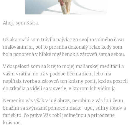
Ahoj, som Klára.
Už ako malá som trávila najviac zo svojho voľného času
maľovaním si, bol to pre mňa dokonalý relax kedy som
bola ponorená v hĺbke myšlienok a zároveň sama sebou.
V dospelosti som sa k tejto mojej maliarskej meditácii a
vášni vrátila, no už v podobe líčenia žien, lebo ma
napĺňala tvorba a zároveň ten krásny pocit, keď sa pozreli
do zrkadla a videli sa v svetle, v ktorom ich vidím ja.
Nemením vás však v iný obraz, nerobím z vás inú ženu.
Snažím sa zvýrazniť pomocou make-upu, súhry tónov a
farieb to, čo práve Vás robí jedinečnou a prirodzene
krásnou.