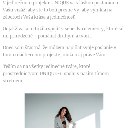
V jedinečnom projekte UNIQUE sa s láskou postarám o
Vašu vizáž, aby ste to boli presne Vy, aby vynikla na
záberoch Vaša krása a jedinečnosť.
Odjakživa som túžila spojiť v sebe dva elementy, ktoré sú
mi prirodzené - pomáhať druhým a tvoriť.
Dnes som šťastná, že môžem napĺňať svoje poslanie v
tomto nádhernom projekte, možno aj práve Vám.
Teším sa na všetky jedinečné tváre, ktoré
prostredníctvom UNIQUE-u spolu s našim tímom
stretnem 🥰