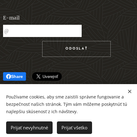
E-mail
ODOSLAŤ
Share
Používame cookies, aby sme zaistili správne fungovanie a
bezpečnosť našich stránok. Tým vám môžeme poskytnúť tú
najlepšiu skúsenosť z ich návštevy.
Aktualizované apríl
2026
Prijať nevyhnutné
Prijať všetko
Ing. Lucia Tóthová - Lucia Fotografia