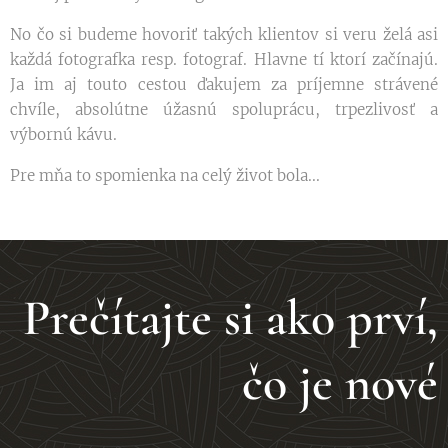
No čo si budeme hovoriť takých klientov si veru želá asi
každá fotografka resp. fotograf. Hlavne tí ktorí začínajú.
Ja im aj touto cestou ďakujem za príjemne strávené
chvíle, absolútne úžasnú spoluprácu, trpezlivosť a
výbornú kávu.
Pre mňa to spomienka na celý život bola...
Prečítajte si ako prví,
čo je nové