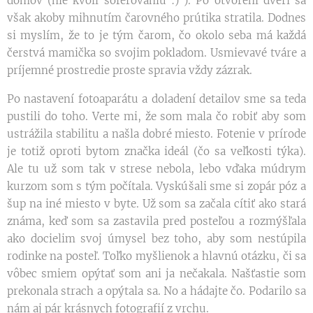
domov (nie kvôli šoférovaniu :) ). Po otvorení dverí sa
však akoby mihnutím čarovného prútika stratila. Dodnes
si myslím, že to je tým čarom, čo okolo seba má každá
čerstvá mamička so svojim pokladom. Usmievavé tváre a
príjemné prostredie proste spravia vždy zázrak.
Po nastavení fotoaparátu a doladení detailov sme sa teda
pustili do toho. Verte mi, že som mala čo robiť aby som
ustrážila stabilitu a našla dobré miesto. Fotenie v prírode
je totiž oproti bytom značka ideál (čo sa veľkosti týka).
Ale tu už som tak v strese nebola, lebo vďaka múdrym
kurzom som s tým počítala. Vyskúšali sme si zopár póz a
šup na iné miesto v byte. Už som sa začala cítiť ako stará
známa, keď som sa zastavila pred posteľou a rozmýšľala
ako docielim svoj úmysel bez toho, aby som nestúpila
rodinke na posteľ. Toľko myšlienok a hlavnú otázku, či sa
vôbec smiem opýtať som ani ja nečakala. Našťastie som
prekonala strach a opýtala sa. No a hádajte čo. Podarilo sa
nám aj pár krásnych fotografií z vrchu.